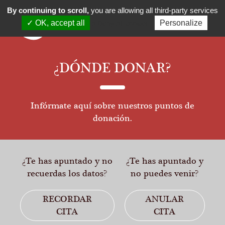
By continuing to scroll,
you are allowing all third-party services
✓ OK, accept all
Personalize
x Deny all cookies
¿DÓNDE DONAR?
Infórmate aquí sobre nuestros puntos de
donación.
¿Te has apuntado y no
¿Te has apuntado y
recuerdas los datos?
no puedes venir?
RECORDAR
ANULAR
CITA
CITA