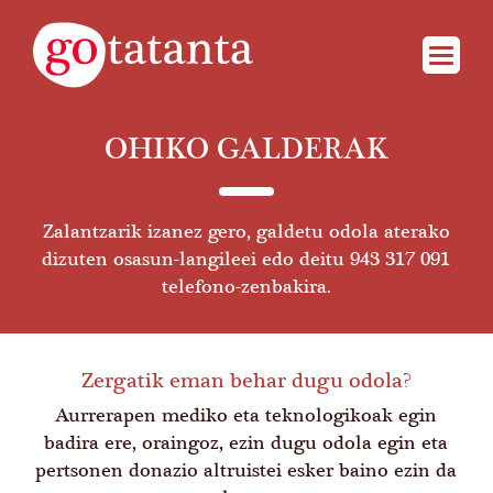
OHIKO GALDERAK
Zalantzarik izanez gero, galdetu odola aterako
dizuten osasun-langileei edo deitu 943 317 091
telefono-zenbakira.
Zergatik eman behar dugu odola?
Aurrerapen mediko eta teknologikoak egin
badira ere, oraingoz, ezin dugu odola egin eta
pertsonen
donazio altruistei esker
baino ezin da