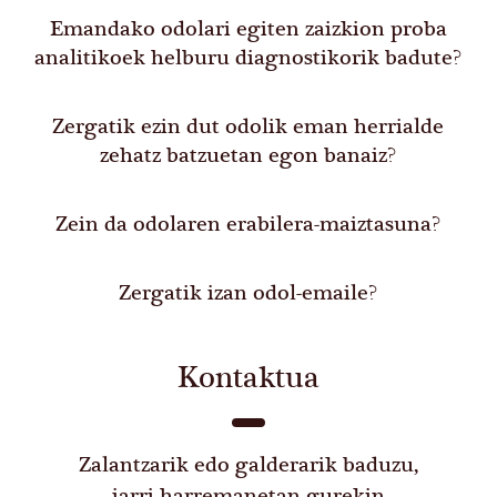
Emandako odolari egiten zaizkion proba
analitikoek helburu diagnostikorik badute?
Zergatik ezin dut odolik eman herrialde
zehatz batzuetan egon banaiz?
Zein da odolaren erabilera-maiztasuna?
Zergatik izan odol-emaile?
Kontaktua
Zalantzarik edo galderarik baduzu,
jarri harremanetan gurekin