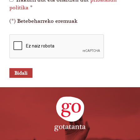
politika
*
(*) Betebeharreko eremuak
Bidali