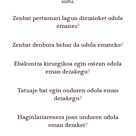
lortu.
Zenbat pertsonari lagun diezaioket odola
emanez?
Zenbat denbora behar da odola emateko?
Ebakuntza kirurgikoa egin ostean odola
eman dezakegu?
Tatuaje bat egin ondoren odola eman
dezakegu?
Haginlariarenera joan ondoren odola
eman dezaket?