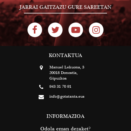
JARRAI GAITZAZU GURE SAREETAN
KONTAKTUA
Manuel Lekuona, 3
20018 Donostia,
Gipuzkoa
943 31 70 91
info@gotatanta.eus
INFORMAZIOA
Odola eman dezaket?