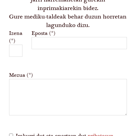
inprimakiarekin bidez.
Gure mediku-taldeak behar duzun horretan
lagunduko dizu.
Izena
Eposta (*)
(*)
Mezua (*)
Irakurri dut eta onartzen dut
pribatasun